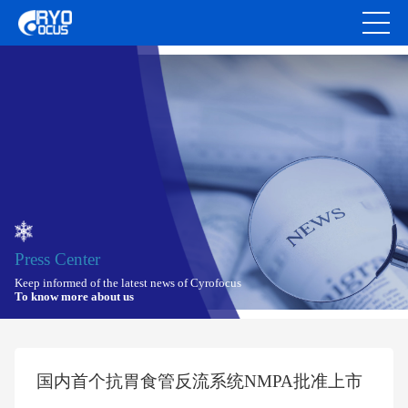
Press Center
Keep informed of the latest news of Cyrofocus
To know more about us
国内首个抗胃食管反流系统NMPA批准上市