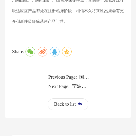
消融高效、消融范围广、绿色环保等特点，其他多个液氮冷冻呼
吸适应症产品都处在注册临床阶段，相信不久将来胜杰康会有更
多创新呼吸冷冻系列产品问世。
Share:
国内首个抗胃食管反流系统NMPA批准上市
Previous Page:
宁波胜杰康入选“金种子”计划，创新实力再获认可！
Next Page:
Back to list